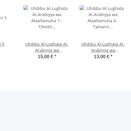
i 5
Uhibbu Al-Lughata Al-
Uhibbu Al-Lughata Al-
'Arabiyya wa
'Arabiyya wa
Ata'allamuha 7 - Tilmith
Ata'allamuha 4 -
15,00 €
*
13,00 €
*
(Schulbuch)
Tamarin (Übungsheft)