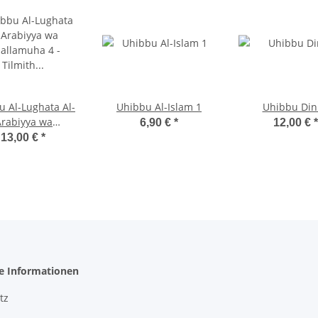
u Al-Lughata Al-
Uhibbu Al-Islam 1
Uhibbu Din
Arabiyya wa
6,90 €
*
12,00 €
*
amuha 4 - Tilmith
13,00 €
*
Schulbuch)
he Informationen
tz