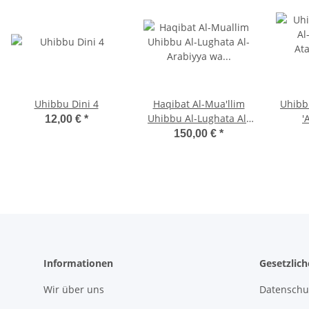
Uhibbu Dini 4
Haqibat Al-Mua'llim
Uhibb
Uhibbu Al-Lughata Al-
'
12,00 €
*
'Arabiyya wa
Ata'all
150,00 €
*
Ata'allamuha 6
(
Informationen
Gesetzlic
Wir über uns
Datenschu