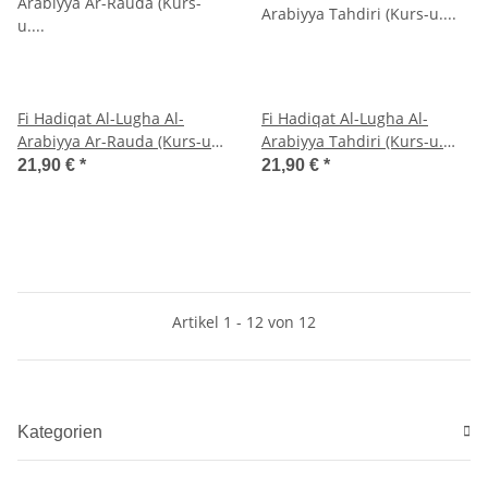
Fi Hadiqat Al-Lugha Al-
Fi Hadiqat Al-Lugha Al-
Arabiyya Ar-Rauda (Kurs-u.
Arabiyya Tahdiri (Kurs-u.
Arbeitsbuch)
Arbeitsbuch)
21,90 €
*
21,90 €
*
Artikel 1 - 12 von 12
Kategorien