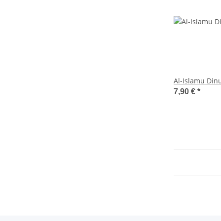
Al-Islamu Din
7,90 €
*