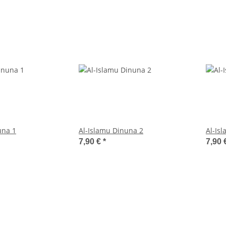
una 1
Al-Islamu Dinuna 2
Al-Is
7,90 €
*
7,90 