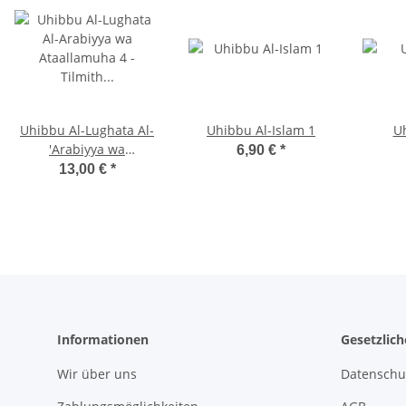
Uhibbu Al-Lughata Al-
Uhibbu Al-Islam 1
Uh
'Arabiyya wa
6,90 €
*
Ata'allamuha 4 - Tilmith
13,00 €
*
(Schulbuch)
Informationen
Gesetzlic
Wir über uns
Datenschu