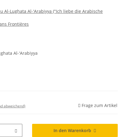
bu Al-Lughata Al-'Arabiyya ("Ich liebe die Arabische
ans Frontières
ughata Al-'Arabiyya
Frage zum Artikel
nd abweichend)
In den Warenkorb