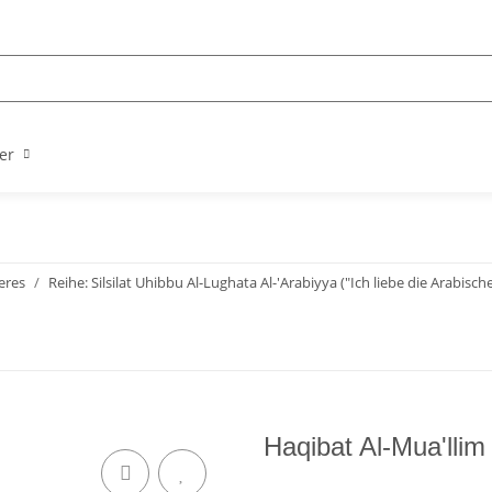
er
eres
Reihe: Silsilat Uhibbu Al-Lughata Al-'Arabiyya ("Ich liebe die Arabisch
Haqibat Al-Mua'llim