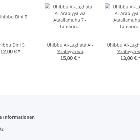
ibbu Dini 5
Uhibbu Al-Lughata Al-
Uhibbu Al-Lugha
'Arabiyya wa
'Arabiyya 
12,00 €
*
Ata'allamuha 7 -
Ata'allamuha
15,00 €
*
13,00 €
*
Tamarin (Übungsheft)
Tamarin (Übung
he Informationen
tz