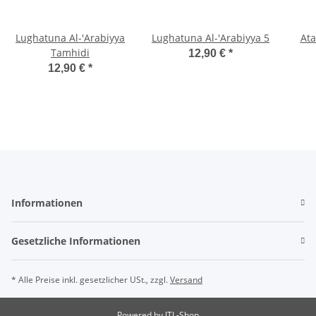
Lughatuna Al-'Arabiyya
Lughatuna Al-'Arabiyya 5
Ata
Tamhidi
12,90 €
*
Übu
12,90 €
*
Informationen
Gesetzliche Informationen
* Alle Preise inkl. gesetzlicher USt., zzgl.
Versand
Powered by
JTL-Shop